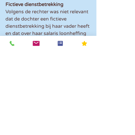
Fictieve dienstbetrekking
Volgens de rechter was niet relevant 
dat de dochter een fictieve 
dienstbetrekking bij haar vader heeft 
en dat over haar salaris loonheffing 
wordt ingehouden. Slechts is van 
belang of er premies worden 
ingehouden en aangezien dit niet 
gebeurd was, bestond er geen recht 
op NOW.
Opmerkingen