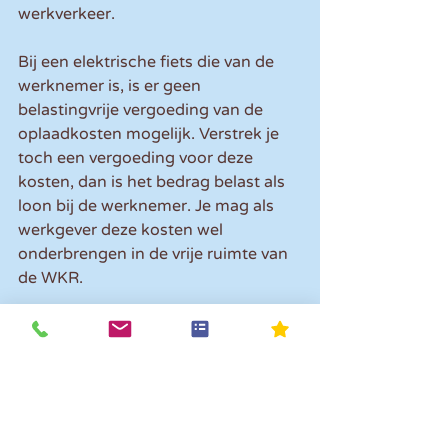
werkverkeer.
Bij een elektrische fiets die van de 
werknemer is, is er geen 
belastingvrije vergoeding van de 
oplaadkosten mogelijk. Verstrek je 
toch een vergoeding voor deze 
kosten, dan is het bedrag belast als 
loon bij de werknemer. Je mag als 
werkgever deze kosten wel 
onderbrengen in de vrije ruimte van 
de WKR. 
Let op!
 Breng je kosten onder in de 
vrije ruimte van de WKR, let dan op 
dat je de vrije ruimte niet 
overschrijdt.
Tip:
 als je de werknemer op de 