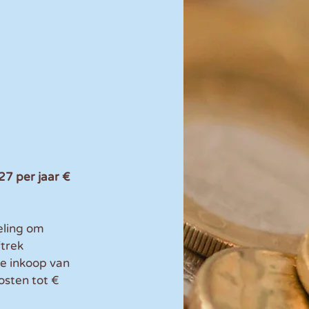
7 per jaar € 
eling om 
trek 
e inkoop van 
osten tot € 