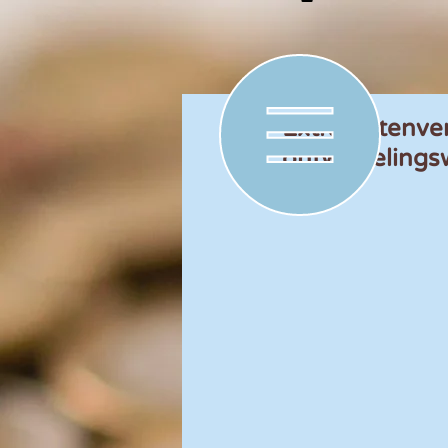
Extra lastenve
ontwikkeling