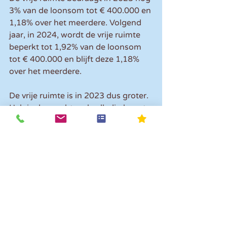
3% van de loonsom tot € 400.000 en 
1,18% over het meerdere. Volgend 
jaar, in 2024, wordt de vrije ruimte 
beperkt tot 1,92% van de loonsom 
tot € 400.000 en blijft deze 1,18% 
over het meerdere. 
De vrije ruimte is in 2023 dus groter.  
Heb je deze echter al volledig benut, 
dan kan je de eindejaarsborrel 
buiten de deur wellicht beter 
verschuiven en in 2024 een 
nieuwjaarsreceptie buiten de deur 
organiseren. Uiteraard moet je ook 
dat jaar weer opletten dat je de vrije 
ruimte niet overstijgt.