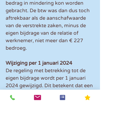
bedrag in mindering kon worden 
gebracht. De btw was dan dus toch 
aftrekbaar als de aanschafwaarde 
van de verstrekte zaken, minus de 
eigen bijdrage van de relatie of 
werknemer, niet meer dan € 227 
bedroeg.
Wijziging per 1 januari 2024
De regeling met betrekking tot de 
eigen bijdrage wordt per 1 januari 
2024 gewijzigd. Dit betekent dat een 
eigen bijdrage van een relatie of 
werknemer niet langer in mindering 
mag worden gebracht op het bedrag 
van € 227. Per saldo zal een 
werkgever dan sneller over deze 
grens heen schieten, met als gevolg 
dat in die gevallen de btw niet meer 