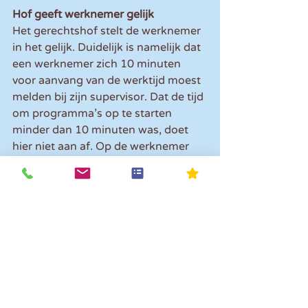
Hof geeft werknemer gelijk
Het gerechtshof stelt de werknemer 
in het gelijk. Duidelijk is namelijk dat 
een werknemer zich 10 minuten 
voor aanvang van de werktijd moest 
melden bij zijn supervisor. Dat de tijd 
om programma’s op te starten 
minder dan 10 minuten was, doet 
hier niet aan af. Op de werknemer 
rust immers de verplichting 10 
minuten eerder aanwezig te zijn. Dat 
ook andere beroepen eisen dat de 
werknemer eerder aanwezig is dan 
het tijdstip waarop hij met zijn 
werkzaamheden moet beginnen, 
doet evenmin ter zake.