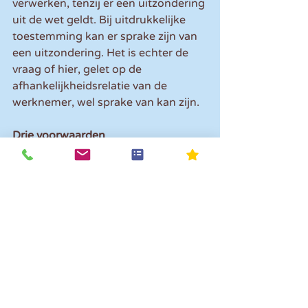
verwerken, tenzij er een uitzondering 
uit de wet geldt. Bij uitdrukkelijke 
toestemming kan er sprake zijn van 
een uitzondering. Het is echter de 
vraag of hier, gelet op de 
afhankelijkheidsrelatie van de 
werknemer, wel sprake van kan zijn.
Drie voorwaarden
De AP geeft aan dat de Algemene 
Verordening Persoonsgegevens 
(AVG) niet van toepassing is als de 
temperatuur alleen wordt afgelezen 
en dus niet als persoonsgegeven 
wordt verwerkt. Wel gelden daarbij 
de volgende, zoals dus ook bij de 
sneltest, drie voorwaarden:
de temperatuur mag niet 
worden opgenomen in een 