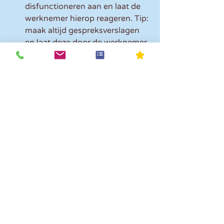
disfunctioneren aan en laat de 
werknemer hierop reageren. Tip: 
maak altijd gespreksverslagen 
en laat deze door de werknemer 
voor akkoord of gezien tekenen.
Bied een verbetertraject aan 
inclusief evaluatiemomenten. 
Tip: leg ook de evaluaties 
schriftelijk vast.
Bespreek met de werknemer 
wat je kan doen om het 
functioneren te verbeteren, 
zoals het aanbieden van een 
cursus. 
Leg duidelijk vast binnen welke 
redelijke termijn het 
functioneren op peil moet zijn.
Let op! 
Denk er daarbij ook aan dat 