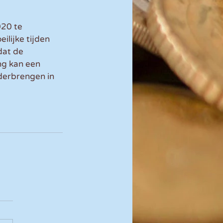
20 te 
lijke tijden 
dat de 
g kan een 
derbrengen in 