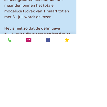
maanden binnen het totale 
mogelijke tijdvak van 1 maart tot en 
met 31 juli wordt gekozen.
Het is niet zo dat de definitieve 
NOW-subsidie wordt berekend over 
de loonsom in het gekozen tijdvak. 
De subsidie wordt berekend 
uitgaande van de loonsom in januari 
en die in de maanden maart tot en 
met mei 2020.
Opmerkingen