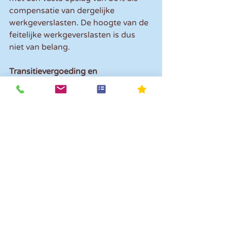
compensatie van dergelijke 
werkgeverslasten. De hoogte van de 
feitelijke werkgeverslasten is dus 
niet van belang.
Transitievergoeding en 
ontslagvergoeding
Ook loon uit vroegere 
dienstbetrekking zoals bijvoorbeeld 
een transitievergoeding dan wel een 
ontslagvergoeding is uitgezonderd 
van het loonbegrip. Dit is ook wel 
logisch omdat de gedachte achter 
de NOW is dat zoveel mogelijk 
werknemers aan het werk blijven.
Aandachtspunt bij referentiemaand
Stel dat je in januari en februari al 