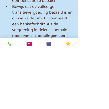
compensatie te bepalen.
Bewijs dat de volledige 
transitievergoeding betaald is en 
op welke datum. Bijvoorbeeld 
een bankafschrift. Als de 
vergoeding in delen is betaald, 
moet van alle betalingen een 
betaalbewijs worden 
meegestuurd.
Elke werkgever kan gebruikmaken 
van de regeling als hij aan de 
voorwaarden voldoet.
Ingangsdatum
Compensatie is digitaal aan te 
vragen bij het UWV binnen zes 
maanden na betaling van de 
volledige transitievergoeding. Gaat 