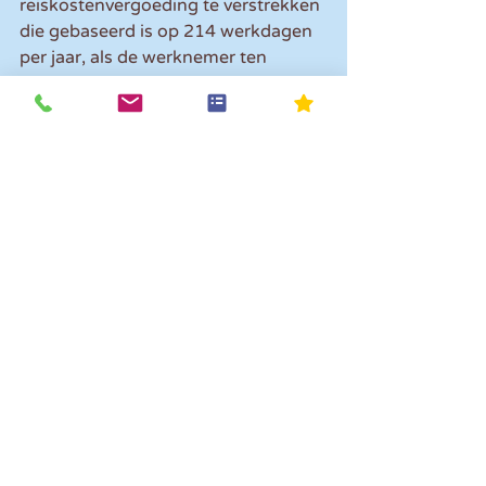
reiskostenvergoeding te verstrekken 
die gebaseerd is op 214 werkdagen 
per jaar, als de werknemer ten 
minste 128 dagen per jaar naar de 
vaste werkplek reist. Deze regeling 
wordt in 2022 versoberd, wat erop 
neerkomt dat de vaste 
reiskostenvergoeding bij minder 
reisdagen naar rato berekend moet 
worden. Per saldo betekent dit dat 
de nieuwe thuiswerkregeling in 
combinatie met de bestaande vaste 
reiskostenvergoeding alleen gunstig 
uitvalt voor werknemers die minder 
dan 6 kilometer van het werk wonen.