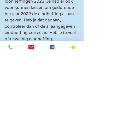
loonheffingen 2023. Je had er ook 
voor kunnen kiezen om gedurende 
het jaar 2022 de eindheffing al aan 
te geven. Heb je dat gedaan, 
controleer dan of de al aangegeven 
eindheffing correct is. Heb je te veel 
of te weinig eindheffing 
aangegeven, dan moet je dat 
verrekenen in de tweede aangifte 
loonheffingen 2023.
Tip: 
dit jaar (2023) is de vrije ruimte 
hoger dan in 2022 namelijk 3% van 
het fiscale loon van je werknemers 
tot en met € 400.000 en 1,18% over 
het meerdere. Je hebt dus in 2023 € 
5.200 meer ruimte om onbelaste 
vergoedingen, verstrekkingen of 
terbeschikkingstellingen aan je 