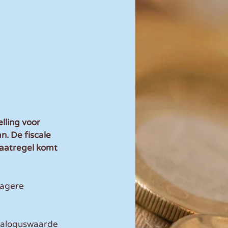
lling voor 
n. De fiscale 
maatregel komt 
lagere 
ataloguswaarde 