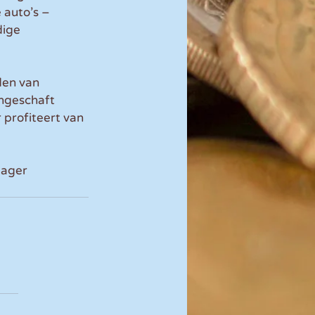
 auto’s – 
dige 
den van 
ngeschaft 
 profiteert van 
lager 