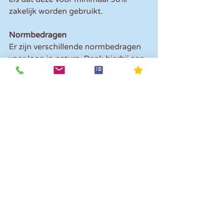
zakelijk worden gebruikt.
Normbedragen
Er zijn verschillende normbedragen 
voor loon in natura. Denk hierbij aan 
huisvesting ter behoorlijke vervulling 
van de dienstbetrekking, zoals een 
werknemer die geen eigen woning 
heeft en op de werkplek woont, 
omdat hij/zij dan ook slaapdiensten 
kan draaien (normbedrag voor 2024 
€ 6,70 en voor 2023 € 6,10 per dag), 
maaltijden op de werkplek 
(normbedrag voor 2024 € 3,90 en 
voor 2023 € 3,55) en kinderopvang 
op de werkplek (uurtarieven volgens 
de Wet kinderopvang).