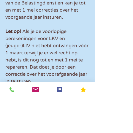
van de Belastingdienst en kan je tot 
en met 1 mei correcties over het 
voorgaande jaar insturen.
Let op! 
Als je de voorlopige 
berekeningen voor LKV en 
(jeugd-)LIV niet hebt ontvangen vóór 
1 maart terwijl je er wel recht op 
hebt, is dit nog tot en met 1 mei te 
repareren. Dat doet je door een 
correctie over het voorafgaande jaar 
in te sturen.
Als je voor een bepaalde werknemer 
in aanmerking komt voor meerdere 
tegemoetkomingen, bijvoorbeeld 
zowel het LKV als het LIV, dan wordt 
alleen het hoogste bedrag 
uitbetaald. Zijn de bedragen van het 