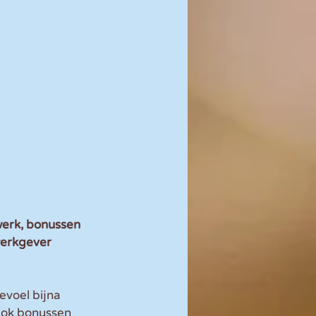
werk, bonussen 
werkgever 
voel bijna 
 Ook bonussen 