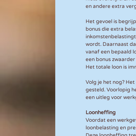
en andere extra verg
Het gevoel is begrijp
bonus die extra belas
inkomstenbelastingta
wordt. Daarnaast dal
vanaf een bepaald lo
een bonus zwaarder b
Het totale loon is 
Volg je het nog? Het 
gesteld. Voorlopig 
een uitleg voor wer
Loonheffing
Voordat een werkgev
loonbelasting en pre
Deze loonheffing tre