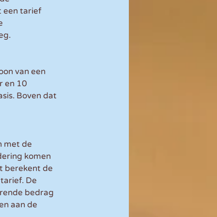
een tarief 
e 
eg.
loon van een 
r en 10 
sis. Boven dat 
n met de 
dering komen 
t berekent de 
arief. De 
erende bedrag 
en aan de 