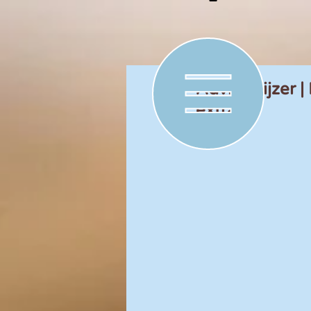
Advieswijzer |
extra’s