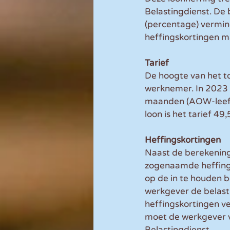
Belastingdienst. De 
(percentage) vermi
heffingskortingen ma
Tarief
De hoogte van het to
werknemer. In 2023 b
maanden (AOW-leefti
loon is het tarief 49
Heffingskortingen
Naast de berekening
zogenaamde heffings
op de in te houden b
werkgever de belasti
heffingskortingen v
moet de werkgever v
Belastingdienst.