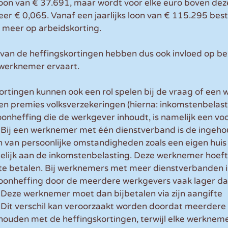
ks loon van € 37.691, maar wordt voor elke euro boven de
er € 0,065. Vanaf een jaarlijks loon van € 115.295 bes
 meer op arbeidskorting.
van de heffingskortingen hebben dus ook invloed op bel
werknemer ervaart.
ortingen kunnen ook een rol spelen bij de vraag of een
en premies volksverzekeringen (hierna: inkomstenbelast
loonheffing die de werkgever inhoudt, is namelijk een vo
 Bij een werknemer met één dienstverband is de ingeho
n van persoonlijke omstandigheden zoals een eigen huis 
elijk aan de inkomstenbelasting. Deze werknemer hoeft
te betalen. Bij werknemers met meer dienstverbanden is
oonheffing door de meerdere werkgevers vaak lager da
 Deze werknemer moet dan bijbetalen via zijn aangifte 
 Dit verschil kan veroorzaakt worden doordat meerdere
ouden met de heffingskortingen, terwijl elke werkneme