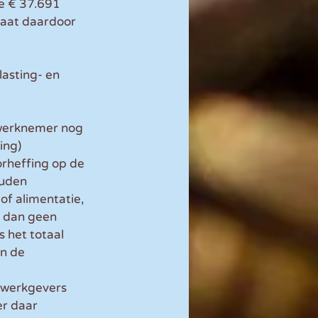
ze € 37.691 
taat daardoor 
asting- en 
 werknemer nog 
ing) 
orheffing op de 
uden 
of alimentatie, 
 dan geen 
 het totaal 
n de 
 werkgevers 
r daar 