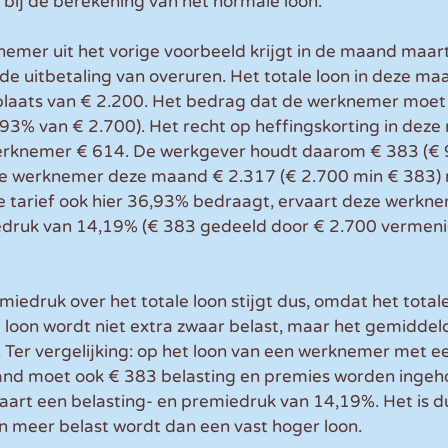
bij de berekening van het normale loon.
nemer uit het vorige voorbeeld krijgt in de maand maart
de uitbetaling van overuren. Het totale loon in deze m
 plaats van € 2.200. Het bedrag dat de werknemer moet
93% van € 2.700). Het recht op heffingskorting in deze
erknemer € 614. De werkgever houdt daarom € 383 (€ 
 de werknemer deze maand € 2.317 (€ 2.700 min € 383) n
 tarief ook hier 36,93% bedraagt, ervaart deze werkne
edruk van 14,19% (€ 383 gedeeld door € 2.700 vermeni
iedruk over het totale loon stijgt dus, omdat het totale
loon wordt niet extra zwaar belast, maar het gemiddeld
gt. Ter vergelijking: op het loon van een werknemer met e
nd moet ook € 383 belasting en premies worden ingeh
rt een belasting- en premiedruk van 14,19%. Het is dus
on meer belast wordt dan een vast hoger loon.