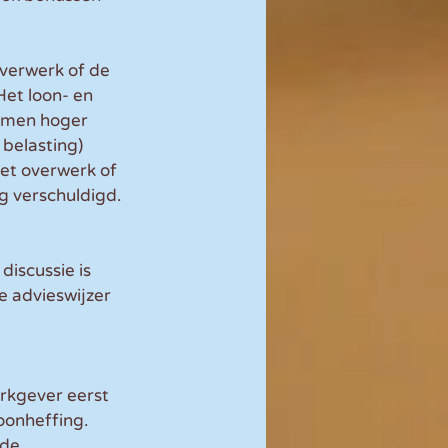
overwerk of de 
Het loon- en 
komen hoger 
belasting) 
et overwerk of 
g verschuldigd. 
discussie is 
 advieswijzer 
rkgever eerst 
oonheffing. 
de 