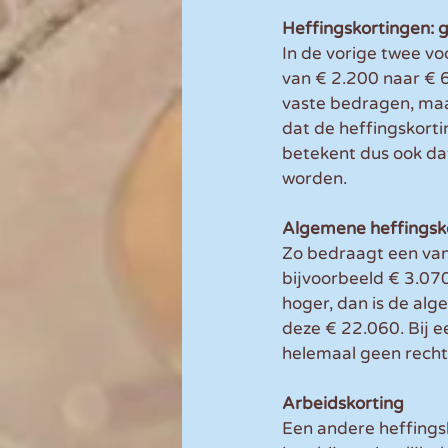
Heffingskortingen: 
In de vorige twee vo
van € 2.200 naar € 6
vaste bedragen, maar
dat de heffingskorti
betekent dus ook dat
worden.
Algemene heffingsk
Zo bedraagt een van
bijvoorbeeld € 3.070 
hoger, dan is de alg
deze € 22.060. Bij e
helemaal geen recht
Arbeidskorting
Een andere heffingsk