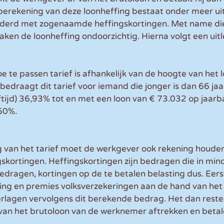
berekening van deze loonheffing bestaat onder meer uit 
nderd met zogenaamde heffingskortingen. Met name di
ken de loonheffing ondoorzichtig. Hierna volgt een uitl
e te passen tarief is afhankelijk van de hoogte van het 
edraagt dit tarief voor iemand die jonger is dan 66 jaa
jd) 36,93% tot en met een loon van € 73.032 op jaarba
,50%.
 van het tarief moet de werkgever ook rekening houde
kortingen. Heffingskortingen zijn bedragen die in min
edragen, kortingen op de te betalen belasting dus. Eers
ng en premies volksverzekeringen aan de hand van het t
erlagen vervolgens dit berekende bedrag. Het dan rest
an het brutoloon van de werknemer aftrekken en betal