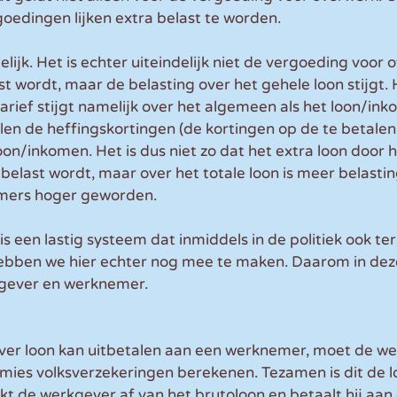
oedingen lijken extra belast te worden.
elijk. Het is echter uiteindelijk niet de vergoeding voor 
t wordt, maar de belasting over het gehele loon stijgt. 
rief stijgt namelijk over het algemeen als het loon/in
en de heffingskortingen (de kortingen op de te betalen 
on/inkomen. Het is dus niet zo dat het extra loon door h
elast wordt, maar over het totale loon is meer belastin
immers hoger geworden.
is een lastig systeem dat inmiddels in de politiek ook ter 
hebben we hier echter nog mee te maken. Daarom in deze
kgever en werknemer.
er loon kan uitbetalen aan een werknemer, moet de we
mies volksverzekeringen berekenen. Tezamen is dit de l
kt de werkgever af van het brutoloon en betaalt hij aan 