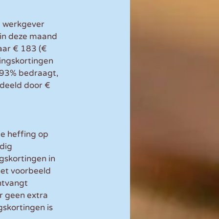
 werkgever 
in deze maand 
aar € 183 (€ 
ingskortingen 
6,93% bedraagt, 
deeld door € 
e heffing op 
dig 
gskortingen in 
het voorbeeld 
ntvangt 
r geen extra 
skortingen is 