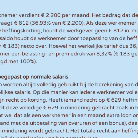
knemer verdient € 2.200 per maand. Het bedrag dat de
aagt € 812 (36,93% van € 2.200). Als deze werknemer 
9 heffingskorting, houdt de werkgever geen € 812 in, m
 saldo houdt de werknemer door toepassing van de heff
 € 183) netto over. Hoewel het werkelijke tarief dus 3
mer een belasting- en premiedruk van 8,32% (€ 183 ge
igd met 100%).
oegepast op normale salaris
 worden altijd volledig gebruikt bij de berekening van d
jkse salaris. Op die manier kan iedere werknemer volle
n recht op korting. Heeft iemand recht op € 629 heffin
 deze volledige € 629 in mindering gebracht zoals in 
nt wel dat als een werknemer in een maand extra loon o
band met de uitbetaling van overuren of een bonus), daa
n mindering wordt gebracht. Het totale recht aan heffing