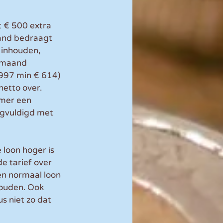
 € 500 extra 
aand bedraagt 
 inhouden, 
 maand 
997 min € 614) 
etto over. 
mer een 
gvuldigd met 
 loon hoger is 
e tarief over 
en normaal loon 
ouden. Ook 
 niet zo dat 