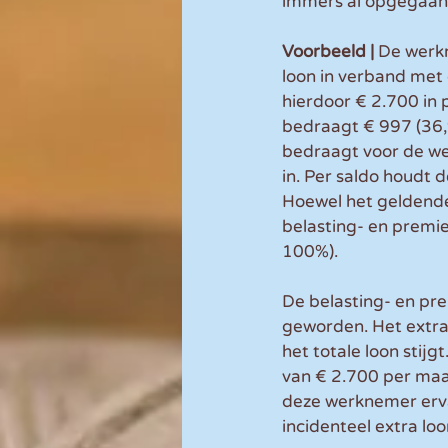
immers al opgegaan 
Voorbeeld |
 De werk
loon in verband met 
hierdoor € 2.700 in
bedraagt € 997 (36,
bedraagt voor de w
in. Per saldo houdt
Hoewel het geldende
belasting- en premi
100%).
De belasting- en prem
geworden. Het extra 
het totale loon stij
van € 2.700 per maa
deze werknemer ervaa
incidenteel extra lo