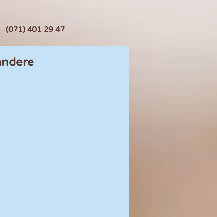
(071) 401 29 47
andere