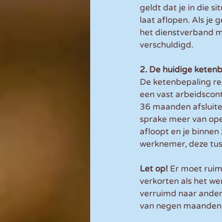
geldt dat je in die s
laat aflopen. Als je
het dienstverband me
verschuldigd.
2. De huidige keten
De ketenbepaling re
een vast arbeidscont
36 maanden afsluite
sprake meer van opee
afloopt en je binne
werknemer, deze tu
Let op!
 Er moet ruim
verkorten als het we
verruimd naar ander
van negen maanden 