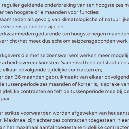
e regulier geldende onderbreking van ten hoogste zes m
ar ten hoogste drie maanden voor functies:
zaamheden als gevolg van klimatologische of natuurlijke
seizoensgebonden zijn; en
erkzaamheden gedurende ten hoogste negen maanden p
erricht (het moet dus echt om seizoensgebonden werk 
rkgevers die met seizoenswerkers werken meer mogelij
ke arbeidsovereenkomsten. Samenvattend ontstaat een v
 elkaar opvolgende tijdelijke contracten en;
er dan 36 maanden gebruikmaakt van elkaar opvolgende 
de tussenperiode zes maanden of korter is, is sprake van
jdelijke contracten en telt de tussenperiode mee bij de 
jaar.
eer strikte voorwaarden worden afgeweken van het aanta
r. Maximaal zijn echter zes contracten toegestaan in ee
 van het maximaal aantal toegestane tijdelijke contracte