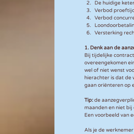
De huidige kete
Verbod proeftijd
Verbod concurren
Loondoorbetalin
Versterking rec
1. Denk aan de aan
Bij tijdelijke contr
overeengekomen eind
wel of niet wenst vo
hierachter is dat de 
gaan oriënteren op e
Tip:
 de aanzegverplic
maanden en niet bij
Een voorbeeld van ee
Als je de werknemer h