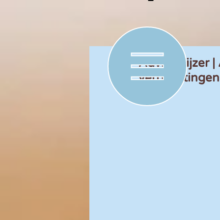
Advieswijzer |
verplichtingen