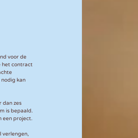
and voor de 
 het contract 
achte 
o nodig kan 
r dan zes 
m is bepaald. 
n een project.
l verlengen, 