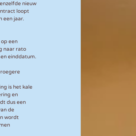
enzelfde nieuw 
ntract loopt 
 een jaar.
 op een 
 naar rato 
omen einddatum.
vroegere 
g is het kale 
ring en 
dt dus een 
van de 
on wordt 
omen 