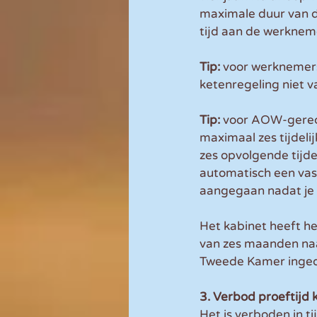
maximale duur van de
tijd aan de werkneme
Tip: 
voor werknemers 
ketenregeling niet v
Tip: 
voor AOW-gerech
maximaal zes tijdeli
zes opvolgende tijdel
automatisch een vast
aangegaan nadat je 
Het kabinet heeft h
van zes maanden naar
Tweede Kamer ingedi
3. Verbod proeftijd 
Het is verboden in t