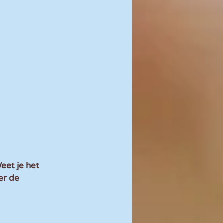
eet je het 
er de 