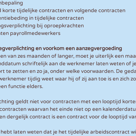
nbepaling
 korte tijdelijke contracten en volgende contracten
tiebeding in tijdelijke contracten
gsverplichting bij oproepkrachten
hten payrollmedewerkers
zegverplichting en voorkom een aanzegvergoeding
acten van zes maanden of langer, moet je uiterlijk een ma
datum schriftelijk aan de werknemer laten weten of je
ort te zetten en zo ja, onder welke voorwaarden. De ged
werknemer tijdig weet waar hij of zij aan toe is en zich z
en functie elders.
hting geldt niet voor contracten met een looptijd korte
 contracten waarvan het einde niet op een kalenderdatu
n dergelijk contract is een contract voor de looptijd va
ebt laten weten dat je het tijdelijke arbeidscontract wi