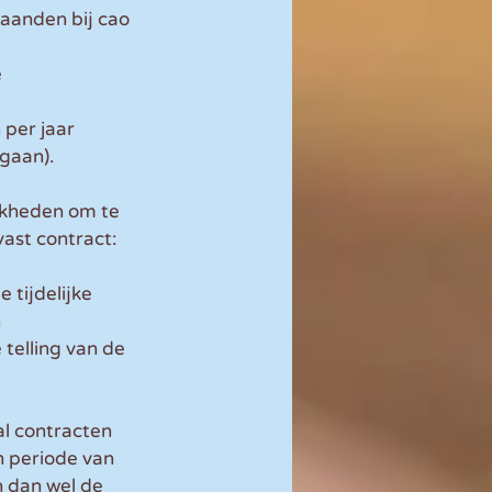
aanden bij cao 
 
er jaar 
gaan).
kheden om te 
ast contract:
tijdelijke 
 
telling van de 
l contracten 
n periode van 
n dan wel de 