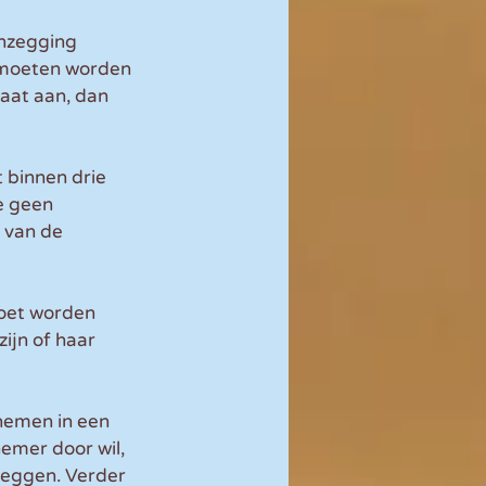
nzegging 
 moeten worden 
aat aan, dan 
 binnen drie 
e geen 
 van de 
moet worden 
ijn of haar 
nemen in een 
emer door wil, 
zeggen. Verder 