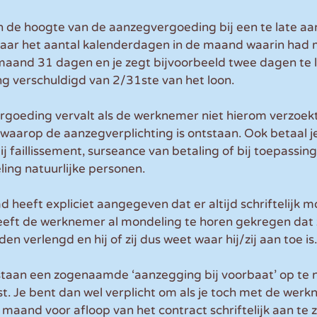
n de hoogte van de aanzegvergoeding bij een te late aa
aar het aantal kalenderdagen in de maand waarin had
maand 31 dagen en je zegt bijvoorbeeld twee dagen te l
g verschuldigd van 2/31ste van het loon.
goeding vervalt als de werknemer niet hierom verzoekt
aarop de aanzegverplichting is ontstaan. Ook betaal j
 faillissement, surseance van betaling of bij toepassing
ing natuurlijke personen.
 heeft expliciet aangegeven dat er altijd schriftelijk 
eeft de werknemer al mondeling te horen gekregen dat z
den verlengd en hij of zij dus weet waar hij/zij aan toe is.
staan een zogenaamde ‘aanzegging bij voorbaat’ op te 
 Je bent dan wel verplicht om als je toch met de werkn
maand voor afloop van het contract schriftelijk aan te 