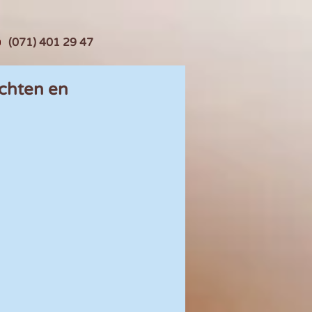
(071) 401 29 47
echten en