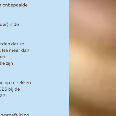
or onbepaalde 
er) is de 
rden dat ze 
n. Na meer dan 
act 
e zijn 
.
g op te rekken 
025 bij de 
27. 
n proeftijd op 