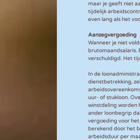
maar je geeft niet 
tijdelijk arbeidscon
even lang als het vo
Aanzegvergoeding
Wanneer je niet vol
brutomaandsalaris. B
verschuldigd. Het t
In de loonadministr
dienstbetrekking, ze
arbeidsovereenkomst
uur- of stukloon. Ov
winstdeling worden 
ander loonbegrip dan
vergoeding voor het 
berekend door het 
arbeidsduur per ma