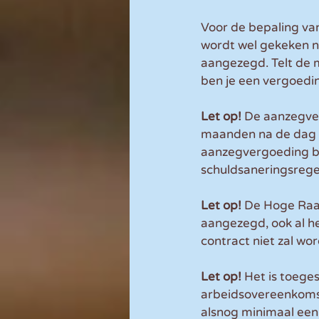
Voor de bepaling va
wordt wel gekeken n
aangezegd. Telt de 
ben je een vergoedin
Let op! 
De aanzegver
maanden na de dag w
aanzegvergoeding bij
schuldsaneringsregel
Let op!
 De Hoge Raad
aangezegd, ook al h
contract niet zal wor
Let op!
 Het is toege
arbeidsovereenkomst.
alsnog minimaal een 