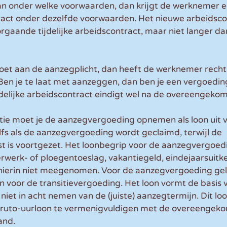
aan onder welke voorwaarden, dan krijgt de werknemer e
tract onder dezelfde voorwaarden. Het nieuwe arbeidsco
orgaande tijdelijke arbeidscontract, maar niet langer dan
doet aan de aanzegplicht, dan heeft de werknemer recht
en je te laat met aanzeggen, dan ben je een vergoeding
ijdelijke arbeidscontract eindigt wel na de overeengek
atie moet je de aanzegvergoeding opnemen als loon uit 
lfs als de aanzegvergoeding wordt geclaimd, terwijl de 
 is voortgezet. Het loonbegrip voor de aanzegvergoedin
erwerk- of ploegentoeslag, vakantiegeld, eindejaarsuitke
hierin niet meegenomen. Voor de aanzegvergoeding gel
 voor de transitievergoeding. Het loon vormt de basis 
niet in acht nemen van de (juiste) aanzegtermijn. Dit lo
bruto-uurloon te vermenigvuldigen met de overeengek
and.