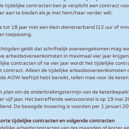
 tijdelijke contracten ben je verplicht een contract vo
r aan te bieden als je met hem/haar verder wilt.
tot 18 jaar met een klein dienstverband (12 uur of mind
an toepassing.
tigden geldt dat schriftelijk overeengekomen mag wo
jke arbeidsovereenkomsten in maximaal vier jaar krijge
ijke contracten of na vier jaar wordt het tijdelijke contr
 contract. Alleen de tijdelijke arbeidsovereenkomsten di
de AOW-leeftijd hebt bereikt, tellen mee voor de keten
et plan om de onderbrekingstermijn van de ketenbepalin
 vijf jaar. Het betreffende wetsvoorstel is op 19 mei 2
end. De beoogde invoering is voorzien per 1 januari 20
korte tijdelijke contracten en volgende contracten
ijdelijke arbeidscontracten van zes maanden of korter ee