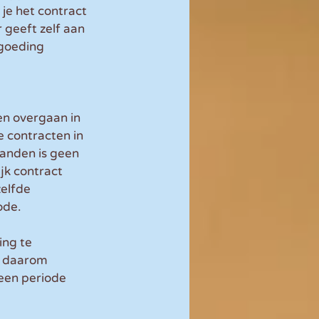
 je het contract 
geeft zelf aan 
rgoeding 
n overgaan in 
 contracten in 
anden is geen 
jk contract 
elfde 
ode.
ing te 
s daarom 
een periode 