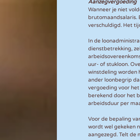
Aanzegvergoeding
Wanneer je niet vol
brutomaandsalaris. B
verschuldigd. Het t
In de loonadministr
dienstbetrekking, ze
arbeidsovereenkomst
uur- of stukloon. Ov
winstdeling worden 
ander loonbegrip dan
vergoeding voor het 
berekend door het 
arbeidsduur per maa
Voor de bepaling va
wordt wel gekeken n
aangezegd. Telt de 