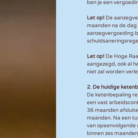
ben je een vergoedin
Let op! 
De aanzegver
maanden na de dag w
aanzegvergoeding bij
schuldsaneringsregel
Let op! 
De Hoge Raad
aangezegd, ook al h
niet zal worden verle
2. De huidige keten
De ketenbepaling re
een vast arbeidscont
36 maanden afsluiten
maanden. Na een tu
van opeenvolgende co
binnen zes maanden 