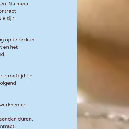
gen. Na meer 
ontract 
e zijn 
g op te rekken 
t en het 
nd.
n proeftijd op 
volgend 
n werknemer 
 
maanden duren.
ntract: