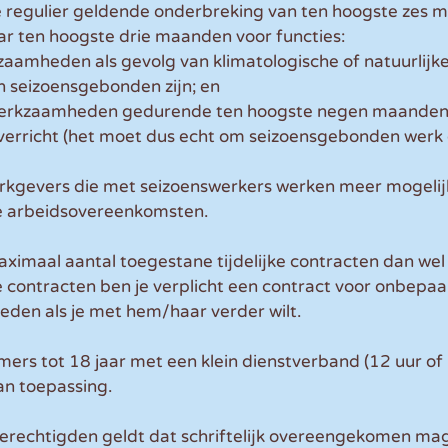
e regulier geldende onderbreking van ten hoogste zes m
ar ten hoogste drie maanden voor functies:
zaamheden als gevolg van klimatologische of natuurlijke
seizoensgebonden zijn; en
erkzaamheden gedurende ten hoogste negen maanden p
erricht (het moet dus echt om seizoensgebonden werk 
rkgevers die met seizoenswerkers werken meer mogelij
ke arbeidsovereenkomsten.
aximaal aantal toegestane tijdelijke contracten dan we
ke contracten ben je verplicht een contract voor onbepaal
eden als je met hem/haar verder wilt.
ers tot 18 jaar met een klein dienstverband (12 uur of 
an toepassing.
rechtigden geldt dat schriftelijk overeengekomen ma