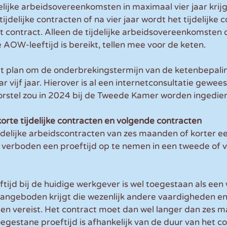
elijke arbeidsovereenkomsten in maximaal vier jaar krij
jdelijke contracten of na vier jaar wordt het tijdelijke c
 contract. Alleen de tijdelijke arbeidsovereenkomsten di
OW-leeftijd is bereikt, tellen mee voor de keten.
et plan om de onderbrekingstermijn van de ketenbepalin
 vijf jaar. Hierover is al een internetconsultatie gewees
rstel zou in 2024 bij de Tweede Kamer worden ingedie
korte tijdelijke contracten en volgende contracten
ijdelijke arbeidscontracten van zes maanden of korter ee
t verboden een proeftijd op te nemen in een tweede of 
tijd bij de huidige werkgever is wel toegestaan als ee
aangeboden krijgt die wezenlijk andere vaardigheden en
en vereist. Het contract moet dan wel langer dan zes 
egestane proeftijd is afhankelijk van de duur van het co