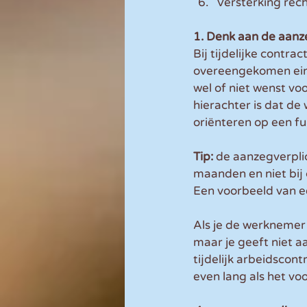
Versterking rec
1. Denk aan de aan
Bij tijdelijke contr
overeengekomen eind
wel of niet wenst vo
hierachter is dat de 
oriënteren op een fu
Tip: 
de aanzegverplic
maanden en niet bij
Een voorbeeld van ee
Als je de werknemer h
maar je geeft niet 
tijdelijk arbeidscon
even lang als het vo