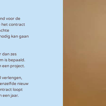
and voor de 
 het contract 
achte 
 nodig kan gaan 
r dan zes 
m is bepaald. 
n een project.
l verlengen, 
enzelfde nieuw 
ntract loopt 
 een jaar.