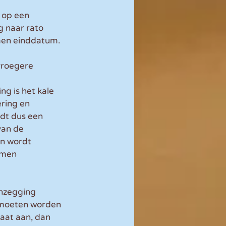
 op een 
 naar rato 
omen einddatum.
vroegere 
g is het kale 
ring en 
dt dus een 
van de 
on wordt 
omen 
nzegging 
 moeten worden 
aat aan, dan 