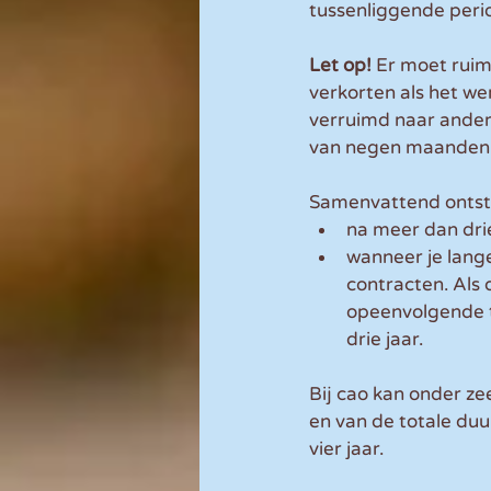
tussenliggende per
Let op! 
Er moet ruim
verkorten als het we
verruimd naar ander
van negen maanden k
Samenvattend ontsta
na meer dan drie
wanneer je lang
contracten. Als 
opeenvolgende ti
drie jaar.
Bij cao kan onder z
en van de totale duu
vier jaar.