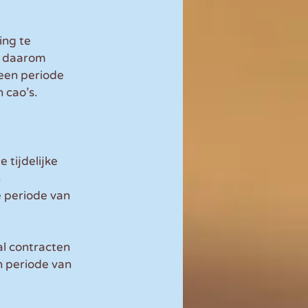
ing te 
s daarom 
een periode 
 cao’s.
tijdelijke 
 
 periode van 
l contracten 
n periode van 