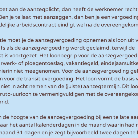
doet aan de aanzegplicht, dan heeft de werknemer recht
en je te laat met aanzeggen, dan ben je een vergoeding
ijdelijke arbeidscontract eindigt wel na de overeengek
atie moet je de aanzegvergoeding opnemen als loon uit 
lfs als de aanzegvergoeding wordt geclaimd, terwijl de 
 is voortgezet. Het loonbegrip voor de aanzegvergoedin
erwerk- of ploegentoeslag, vakantiegeld, eindejaarsuitke
hierin niet meegenomen. Voor de aanzegvergoeding gel
 voor de transitievergoeding. Het loon vormt de basis 
niet in acht nemen van de (juiste) aanzegtermijn. Dit lo
bruto-uurloon te vermenigvuldigen met de overeengek
nd. 
n de hoogte van de aanzegvergoeding bij een te late aa
aar het aantal kalenderdagen in de maand waarin had
maand 31 dagen en je zegt bijvoorbeeld twee dagen te l