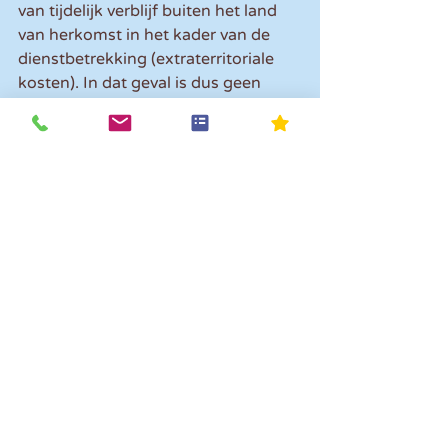
van tijdelijk verblijf buiten het land 
van herkomst in het kader van de 
dienstbetrekking (extraterritoriale 
kosten). In dat geval is dus geen 
sprake van belast loon bij de 
werknemer, maar van een vrijstelling.
Let op!
 Deze vrijstelling kan je niet 
toepassen als je de 30%-regeling al 
toepast bij de werknemer. Je kan 
dan wel de kosten als 
eindheffingsloon aanwijzen in de 
vrije ruimte. In zo’n geval is er ook 
geen sprake van individueel belast 
loon bij de werknemer en betaalt de 
werknemer geen loonheffing. Je 
betaalt dan alleen een eindheffing, 
voor zover je in een jaar de vrije 
ruimte overschrijdt.