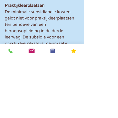
Praktijkleerplaatsen
De minimale subsidiabele kosten 
geldt niet voor praktijkleerplaatsen 
ten behoeve van een 
beroepsopleiding in de derde 
leerweg. De subsidie voor een 
praktijkleerplaats is maximaal € 
2.700. Voor een afgerond loopbaan- 
of ontwikkeltraject bedraagt de 
subsidie € 700.
Registreren en aanvragen
Om in aanmerking te komen voor de 
SLIM-subsidie geldt een aantal 
voorwaarden. Deze verschillen per 
type aanvrager. Voordat je een 
aanvraag indient, moet je je 
registreren als aanvrager. Hiervoor 