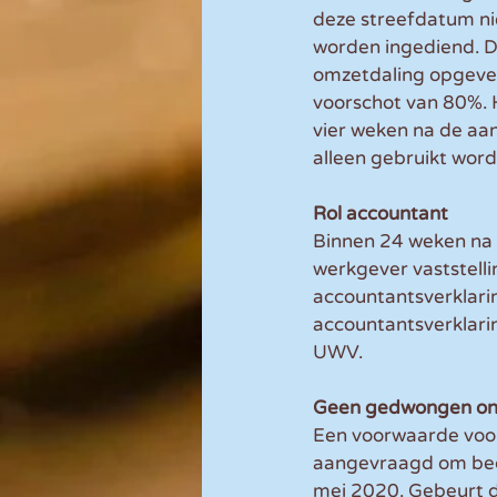
deze streefdatum nie
worden ingediend. D
omzetdaling opgeven.
voorschot van 80%. 
vier weken na de aa
alleen gebruikt word
Rol accountant
Binnen 24 weken na 
werkgever vaststelli
accountantsverklari
accountantsverklarin
UWV.
Geen gedwongen ont
Een voorwaarde voor
aangevraagd om bedr
mei 2020. Gebeurt 