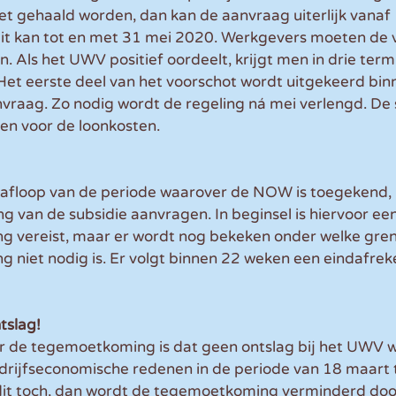
t gehaald worden, dan kan de aanvraag uiterlijk vanaf 1
it kan tot en met 31 mei 2020. Werkgevers moeten de 
 Als het UWV positief oordeelt, krijgt men in drie term
Het eerste deel van het voorschot wordt uitgekeerd bin
nvraag. Zo nodig wordt de regeling ná mei verlengd. De
en voor de loonkosten.
afloop van de periode waarover de NOW is toegekend,
ng van de subsidie aanvragen. In beginsel is hiervoor een
ng vereist, maar er wordt nog bekeken onder welke gren
g niet nodig is. Er volgt binnen 22 weken een eindafrek
slag!
 de tegemoetkoming is dat geen ontslag bij het UWV w
ijfseconomische redenen in de periode van 18 maart t
dit toch, dan wordt de tegemoetkoming verminderd doo