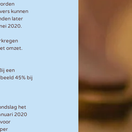
worden 
vers kunnen 
nden later 
 mei 2020.
rkregen 
met omzet.
ij een 
beeld 45% bij 
ndslag het 
anuari 2020 
voor 
per 