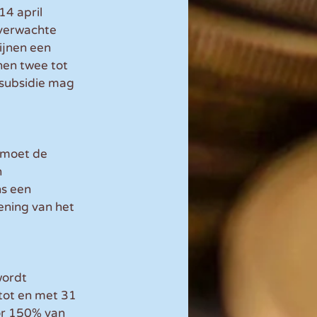
4 april 
verwachte 
ijnen een 
nen twee tot 
 subsidie mag 
 moet de 
 
s een 
ening van het 
ordt 
ot en met 31 
r 150% van 