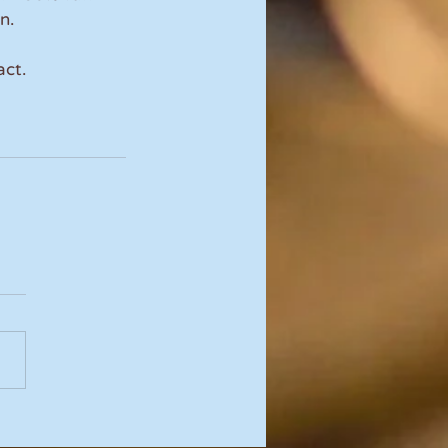
n.
act.