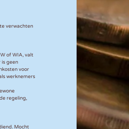
te verwachten 
W of WIA, valt 
 is geen 
nkosten voor 
als werknemers 
gewone 
e regeling, 
diend. Mocht 