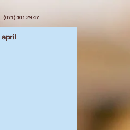
(071) 401 29 47
april