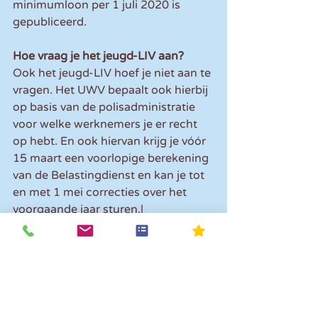
minimumloon per 1 juli 2020 is 
gepubliceerd.
Hoe vraag je het jeugd-LIV aan?
Ook het jeugd-LIV hoef je niet aan te 
vragen. Het UWV bepaalt ook hierbij 
op basis van de polisadministratie 
voor welke werknemers je er recht 
op hebt. En ook hiervan krijg je vóór 
15 maart een voorlopige berekening 
van de Belastingdienst en kan je tot 
en met 1 mei correcties over het 
voorgaande jaar sturen.|
Let op!
 Als je de voorlopige 
berekeningen voor LKV en 
(jeugd-)LIV niet hebt ontvangen vóór 
15 maart, terwijl je er wel recht op 
hebt, is dit nog tot en met 1 mei te 