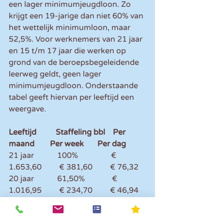
een lager minimumjeugdloon. Zo 
krijgt een 19-jarige dan niet 60% van 
het wettelijk minimumloon, maar 
52,5%. Voor werknemers van 21 jaar 
en 15 t/m 17 jaar die werken op 
grond van de beroepsbegeleidende 
leerweg geldt, geen lager 
minimumjeugdloon. Onderstaande 
tabel geeft hiervan per leeftijd een 
weergave.
Leeftijd          Staffeling bbl    Per 
maand        Per week       Per dag
21 jaar            100%                 € 
1.653,60         € 381,60         € 76,32
20 jaar            61,50%              € 
1.016,95         € 234,70         € 46,94
19 jaar            52,50%              € 
868,15            € 200,35         € 40,07