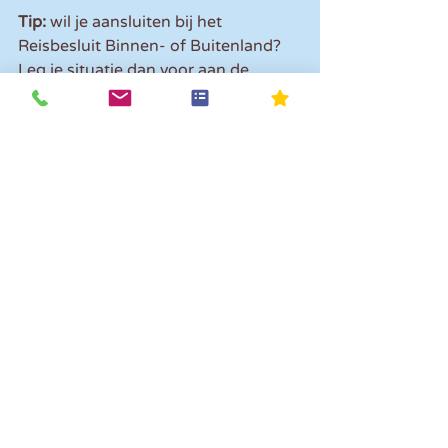
Tip:
 wil je aansluiten bij het 
Reisbesluit Binnen- of Buitenland? 
Leg je situatie dan voor aan de 
Belastingdienst om zeker te zijn dat 
je vanuit kostenoogpunt 
vergelijkbaar bent met een 
ambtenaar op dienstreis.
Opmerkingen
Plaats een opmerking...