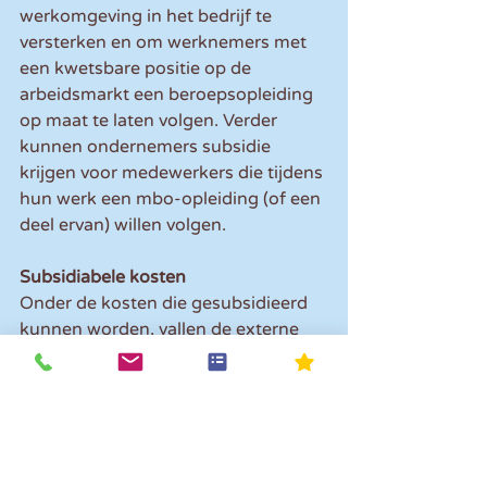
werkomgeving in het bedrijf te 
versterken en om werknemers met 
een kwetsbare positie op de 
arbeidsmarkt een beroepsopleiding 
op maat te laten volgen. Verder 
kunnen ondernemers subsidie 
krijgen voor medewerkers die tijdens 
hun werk een mbo-opleiding (of een 
deel ervan) willen volgen.
Subsidiabele kosten
Onder de kosten die gesubsidieerd 
kunnen worden, vallen de externe 
kosten, directe loonkosten en een 
toeslag van 15% over het totaal van 
de externe kosten en de directe 
loonkosten. Deze kosten 
vertegenwoordigen overige kosten 
in verband met de eigen inzet van de 