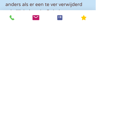
anders als er een te ver verwijderd 
zakelijk belang is. Ook de 
scholingskosten ten aanzien van zijn 
werknemers kunnen in beginsel ten 
laste van de winst worden gebracht.
Opmerkingen
Plaats een opmerking...