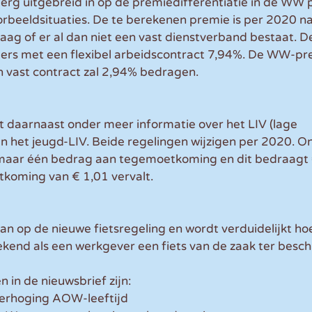
erg uitgebreid in op de premiedifferentiatie in de WW 
orbeeldsituaties. De te berekenen premie is per 2020 na
raag of er al dan niet een vast dienstverband bestaat.
rs met een flexibel arbeidscontract 7,94%. De WW-pr
vast contract zal 2,94% bedragen.
 daarnaast onder meer informatie over het LIV (lage 
 het jeugd-LIV. Beide regelingen wijzigen per 2020. On
 maar één bedrag aan tegemoetkoming en dit bedraagt €
koming van € 1,01 vervalt.
n op de nieuwe fietsregeling en wordt verduidelijkt hoe 
kend als een werkgever een fiets van de zaak ter beschi
in de nieuwsbrief zijn: 
erhoging AOW-leeftijd  