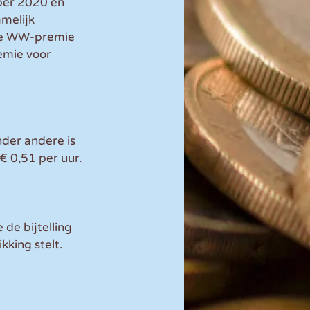
per 2020 en 
melijk 
 De WW-premie 
emie voor 
der andere is 
 0,51 per uur. 
de bijtelling 
kking stelt.