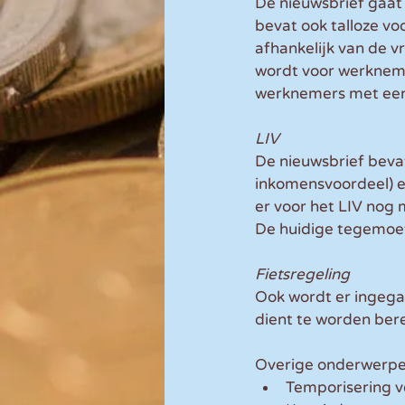
De nieuwsbrief gaat 
bevat ook talloze vo
afhankelijk van de v
wordt voor werkneme
werknemers met een 
LIV
De nieuwsbrief bevat
inkomensvoordeel) en
er voor het LIV nog
De huidige tegemoet
Fietsregeling
Ook wordt er ingegaa
dient te worden bere
Overige onderwerpen 
Temporisering v