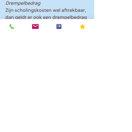
Drempelbedrag
Zijn scholingskosten wel aftrekbaar, 
dan geldt er ook een drempelbedrag 
van € 250. Alleen het meerdere aan 
kosten is aftrekbaar. Buiten de 
standaard studieperiode geldt 
tevens een maximum van € 15.000.
Opmerkingen
Plaats een opmerking...