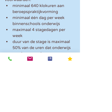
minimaal 640 klokuren aan 
beroepspraktijkvorming  
minimaal één dag per week 
binnenschools onderwijs  
maximaal 4 stagedagen per 
week  
duur van de stage is maximaal 
50% van de uren dat onderwijs 
wordt verzorgd 
Administratieve verplichtingen
Om in aanmerking te komen voor de 
subsidie, moet je de volgende 
gegevens in de administratie 
vastleggen:
• Een getekende (leer-
werk)overeenkomst.
• Een aanwezigheidsregistratie van 