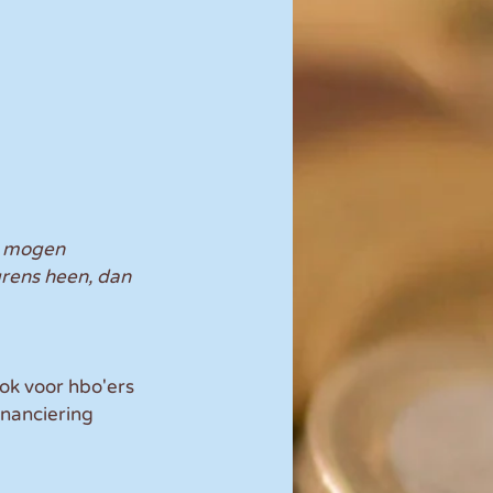
t mogen 
grens heen, dan 
k voor hbo'ers 
inanciering 