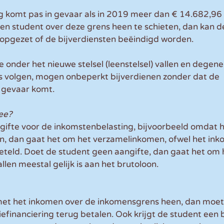
ng komt pas in gevaar als in 2019 meer dan € 14.682,96
een student over deze grens heen te schieten, dan kan d
topgezet of de bijverdiensten beëindigd worden.
e onder het nieuwe stelsel (leenstelsel) vallen en degene
s volgen, mogen onbeperkt bijverdienen zonder dat de 
n gevaar komt.
ee?
ifte voor de inkomstenbelasting, bijvoorbeeld omdat hi
en, dan gaat het om het verzamelinkomen, ofwel het inko
geteld. Doet de student geen aangifte, dan gaat het om 
llen meestal gelijk is aan het brutoloon.
et het inkomen over de inkomensgrens heen, dan moet hi
efinanciering terug betalen. Ook krijgt de student een 