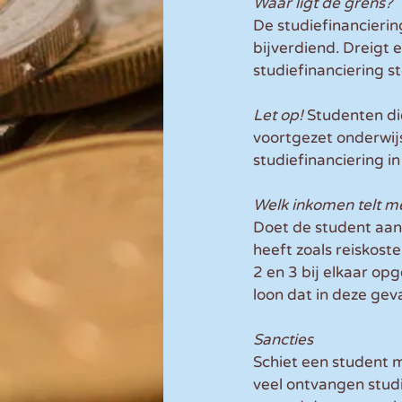
Waar ligt de grens?
De studiefinancieri
bijverdiend. Dreigt 
studiefinanciering s
Let op!
 Studenten di
voortgezet onderwij
studiefinanciering i
Welk inkomen telt m
Doet de student aang
heeft zoals reiskost
2 en 3 bij elkaar op
loon dat in deze geva
Sancties
Schiet een student m
veel ontvangen studi