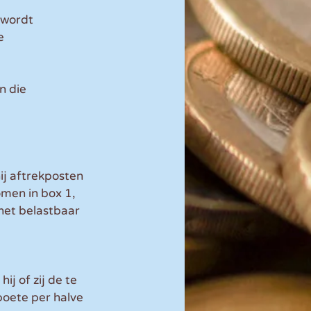
 wordt 
e 
n die 
j aftrekposten 
men in box 1, 
het belastbaar 
j of zij de te 
boete per halve 