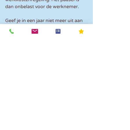
dan onbelast voor de werknemer.
Geef je in een jaar niet meer uit aan 
vergoedingen en verstrekkingen dan 
1,2% van de loonsom, dan betaal je 
als werkgever ook geen belasting. 
Ga je echter over deze grens heen, 
dan betaal je 80% eindheffing over 
het meerdere.
Een paasei dat je onderbrengt in de 
werkkostenregeling is voor 100% 
aftrekbaar van de winst, los van de 
vraag of je al dan niet 80% 
eindheffing moet betalen.