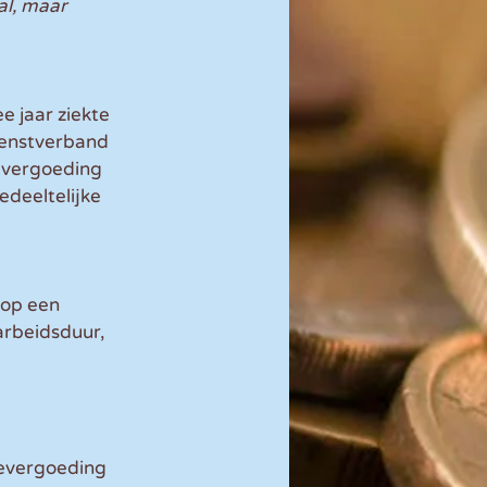
al, maar 
e jaar ziekte 
ienstverband 
evergoeding 
deeltelijke 
 op een 
arbeidsduur, 
ievergoeding 