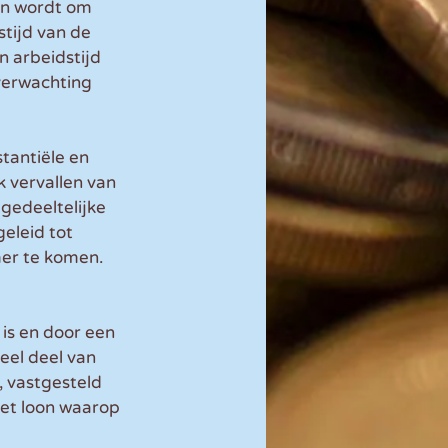
n wordt om 
tijd van de 
n arbeidstijd 
verwachting 
antiële en 
k vervallen van 
edeeltelijke 
leid tot 
mer te komen.
is en door een 
el deel van 
, vastgesteld 
et loon waarop 