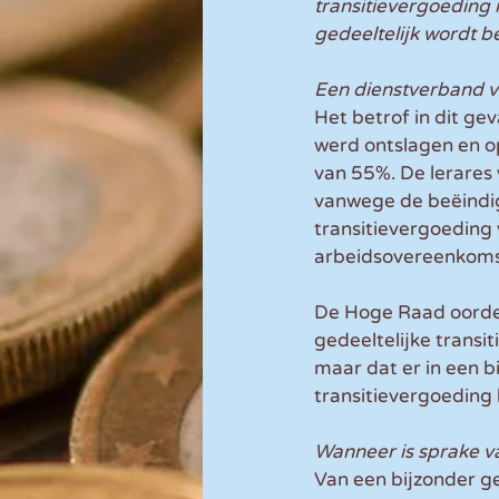
transitievergoeding 
gedeeltelijk wordt b
Een dienstverband 
Het betrof in dit gev
werd ontslagen en o
van 55%. De lerares 
vanwege de beëindig
transitievergoeding
arbeidsovereenkoms
De Hoge Raad oordee
gedeeltelijke transi
maar dat er in een b
transitievergoeding 
Wanneer is sprake v
Van een bijzonder ge