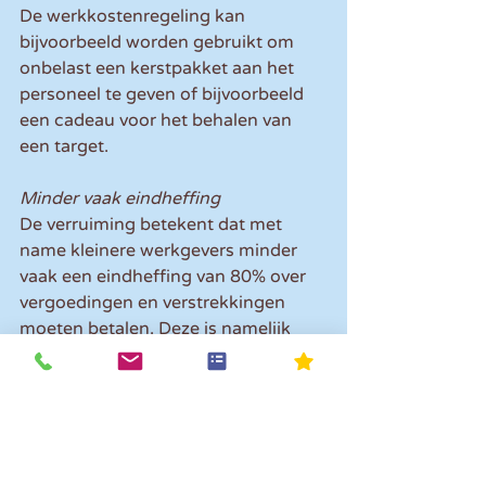
De werkkostenregeling kan 
bijvoorbeeld worden gebruikt om 
onbelast een kerstpakket aan het 
personeel te geven of bijvoorbeeld 
een cadeau voor het behalen van 
een target.
Minder vaak eindheffing
De verruiming betekent dat met 
name kleinere werkgevers minder 
vaak een eindheffing van 80% over 
vergoedingen en verstrekkingen 
moeten betalen. Deze is namelijk 
verschuldigd wanneer er meer wordt 
uitgegeven dan de vrijgestelde 
bedragen en komt voor rekening van 
de werkgever.
Meer weten over de wijziging van de 