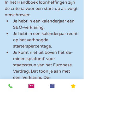
In het Handboek loonheffingen zijn 
de criteria voor een start-up als volgt 
omschreven: 
Je hebt in een kalenderjaar een 
S&O-verklaring.  
Je hebt in een kalenderjaar recht 
op het verhoogde 
starterspercentage.  
Je komt niet uit boven het ‘de-
minimisplafond’ voor 
staatssteun van het Europese 
Verdrag. Dat toon je aan met 
een ‘Verklaring De-
minimissteun’.  
Heb je voor een deel van het 
kalenderjaar een S&O-verklaring en 
recht op het verhoogde 
starterspercentage? Dan geldt deze 