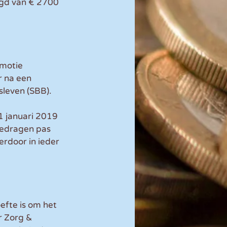
agd van € 2700 
motie 
 na een 
leven (SBB). 
 januari 2019 
bedragen pas 
erdoor in ieder 
efte is om het 
r Zorg & 