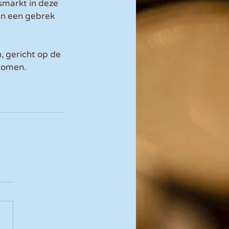
smarkt in deze 
n een gebrek 
 gericht op de 
komen. 