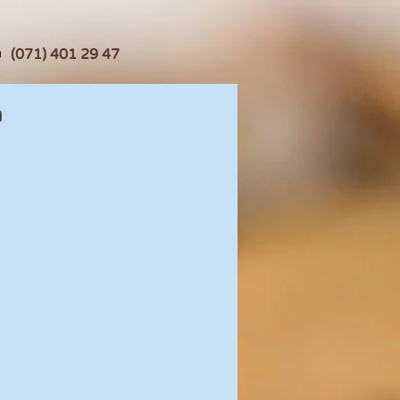
(071) 401 29 47
n