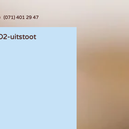
(071) 401 29 47
O2-uitstoot