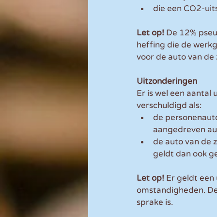
die een CO2-uits
Let op!
 De 12% pseud
heffing die de werkg
voor de auto van de
Uitzonderingen
Er is wel een aantal
verschuldigd als:
de personenauto 
aangedreven auto
de auto van de z
geldt dan ook ge
Let op!
 Er geldt een
omstandigheden. De
sprake is.