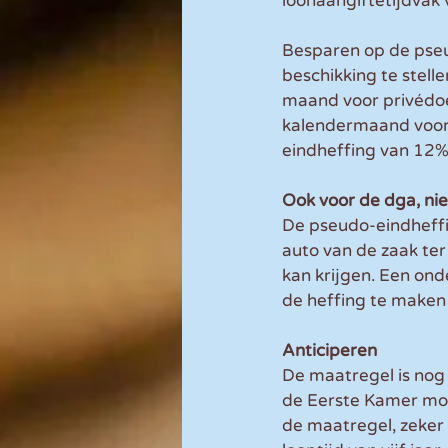
loonaangiftetijdvak
Besparen op de pseu
beschikking te stell
maand voor privédoel
kalendermaand voor 
eindheffing van 12%
Ook voor de dga, ni
De pseudo-eindheffin
auto van de zaak ter
kan krijgen. Een ond
de heffing te maken 
Anticiperen
De maatregel is nog 
de Eerste Kamer moe
de maatregel, zeker 