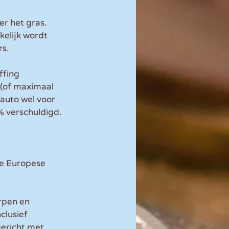
r het gras. 
kelijk wordt 
rs.
ffing 
 (of maximaal 
auto wel voor 
% verschuldigd.
de Europese 
rpen en 
lusief 
ericht met 