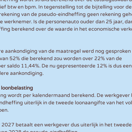
ef btw en bpm. In tegenstelling tot de bijtelling voor de
erekening van de pseudo-eindheffing geen rekening ge
de werknemer. Is de personenauto ouder dan 25 jaar, da
ing berekend over de waarde in het economische verke
re aankondiging van de maatregel werd nog gesproken 
van 52% die berekend zou worden over 22% van de 
per saldo 11,44%. De nu gepresenteerde 12% is dus een
dere aankondiging.
e loonbelasting
ng wordt per kalendermaand berekend. De werkgever k
ndheffing uiterlijk in de tweede loonaangifte van het vo
oen.
r 2027 betaalt een werkgever dus uiterlijk in het tweede