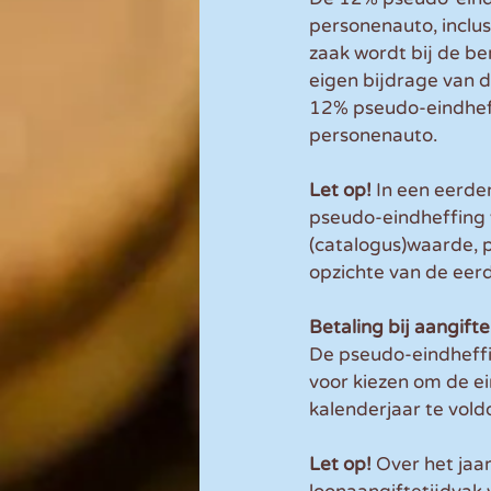
personenauto, inclusi
zaak wordt bij de b
eigen bijdrage van 
12% pseudo-eindheff
personenauto.
Let op! 
In een eerde
pseudo-eindheffing 
(catalogus)waarde, 
opzichte van de eer
Betaling bij aangift
De pseudo-eindheffi
voor kiezen om de ei
kalenderjaar te vold
Let op!
 Over het jaa