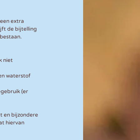
een extra 
t de bijtelling 
 bestaan.
 niet 
en waterstof 
gebruik (er 
t en bijzondere 
t hiervan 