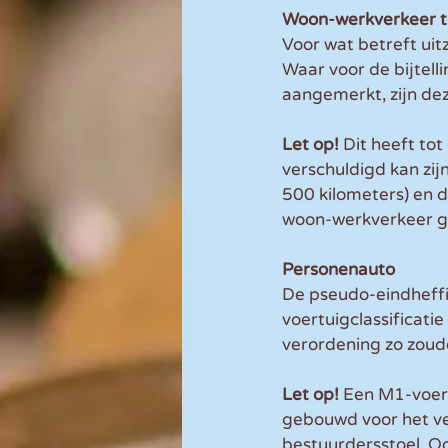
Woon-werkverkeer te
Voor wat betreft uit
Waar voor de bijtell
aangemerkt, zijn de
Let op! 
Dit heeft to
verschuldigd kan zij
500 kilometers) en d
woon-werkverkeer ge
Personenauto
De pseudo-eindheffin
voertuigclassificati
verordening zo zoude
Let op! 
Een M1-voert
gebouwd voor het ve
bestuurdersstoel. O