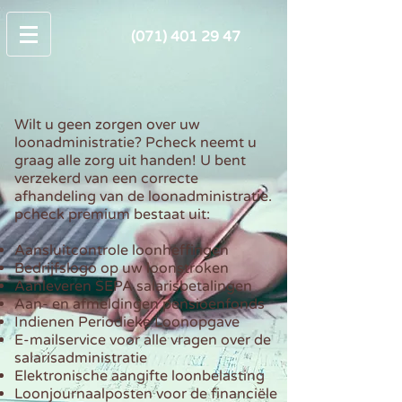
(071) 401 29 47
Wilt u geen zorgen over uw
loonadministratie? Pcheck neemt u
graag alle zorg uit handen! U bent
verzekerd van een correcte
afhandeling van de loonadministratie.
pcheck premium bestaat uit:
Aansluitcontrole loonheffingen
Bedrijfslogo op uw loonstroken
Aanleveren SEPA salarisbetalingen
Aan- en afmeldingen pensioenfonds
Indienen Periodieke Loonopgave
E-mailservice voor alle vragen over de
salarisadministratie
Elektronische aangifte loonbelasting
Loonjournaalposten voor de financiële