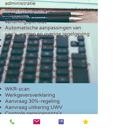
administratie
Muteren in stamgegevens werknemer
Loon- en salarisverwerking per
verloningsperiode
Automatische aanpassingen van
cao’s, wetten en overige regelgeving
Invoeren loonmutaties
Jaaropgave werknemer
Uitbreiding van pcheck.premium is
uiteraard mogelijk. U betaalt dan een
vast uurtarief of een vast bedrag per
uitbreiding. Denk bijvoorbeeld aan:
WKR-scan
Werkgeversverklaring
Aanvraag 30%-regeling
Aanvraag uitkering UWV
Controle pensioennota’s
Studieovereenkomst
Autoreglement
Arbeidsovereenkomst