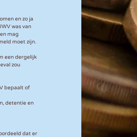
omen en zo ja 
UWV was van 
men mag 
eld moet zijn.
 een dergelijk 
eval zou 
V bepaalt of 
n, detentie en 
ordeeld dat er 