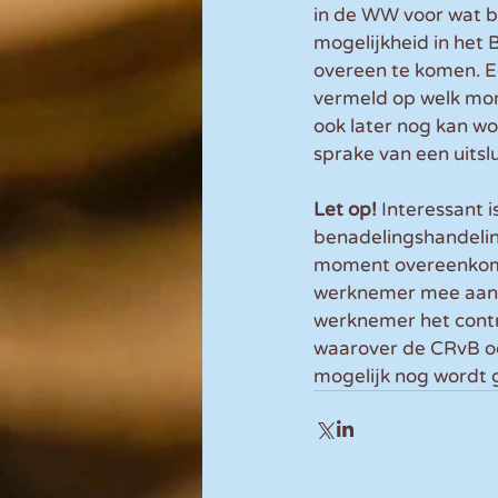
in de WW voor wat be
mogelijkheid in het
overeen te komen. Ee
vermeld op welk mom
ook later nog kan w
sprake van een uitsl
Let op! 
Interessant i
benadelingshandelin
moment overeenkome
werknemer mee aan h
werknemer het contr
waarover de CRvB oo
mogelijk nog wordt 