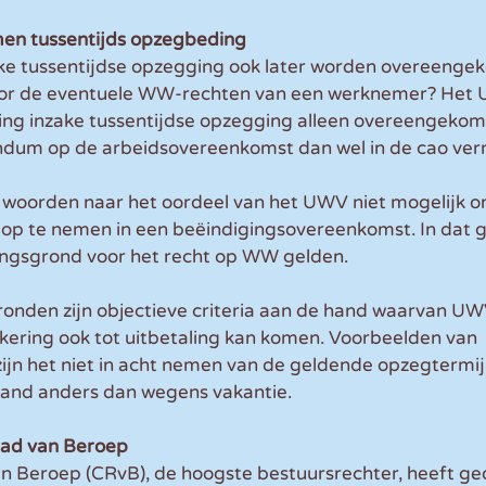
en tussentijds opzegbeding
ke tussentijdse opzegging ook later worden overeengek
oor de eventuele WW-rechten van een werknemer? Het 
ing inzake tussentijdse opzegging alleen overeengeko
dum op de arbeidsovereenkomst dan wel in de cao verm
woorden naar het oordeel van het UWV niet mogelijk om
 op te nemen in een beëindigingsovereenkomst. In dat g
tingsgrond voor het recht op WW gelden.
gronden zijn objectieve criteria aan de hand waarvan UW
kering ook tot uitbetaling kan komen. Voorbeelden van 
zijn het niet in acht nemen van de geldende opzegtermij
enland anders dan wegens vakantie. 
aad van Beroep
n Beroep (CRvB), de hoogste bestuursrechter, heeft geo