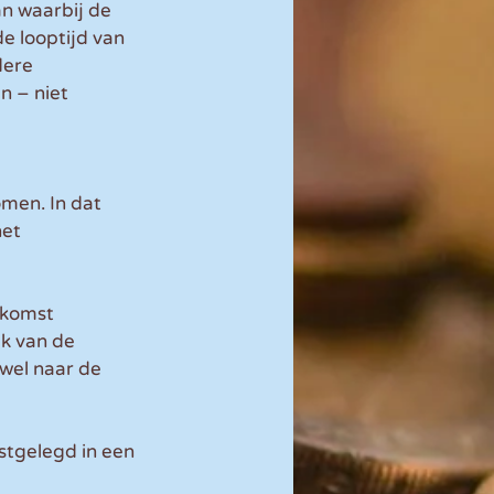
n waarbij de 
e looptijd van 
dere 
 – niet 
men. In dat 
et 
nkomst 
jk van de 
wel naar de 
tgelegd in een 