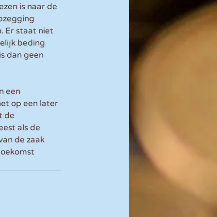
ezen is naar de 
opzegging 
Er staat niet 
lijk beding 
is dan geen 
n een 
t op een later 
 de 
est als de 
van de zaak 
toekomst 