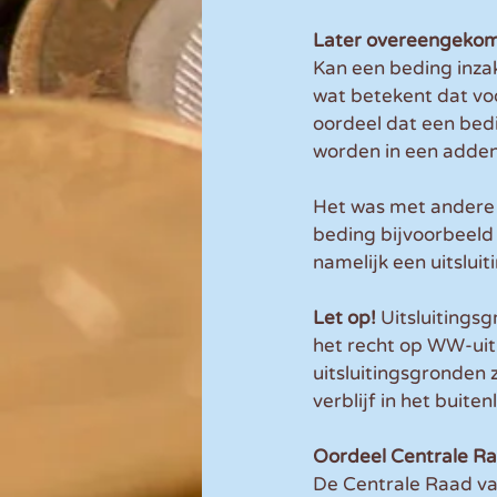
Later overeengekom
Kan een beding inza
wat betekent dat v
oordeel dat een bed
worden in een adden
Het was met andere 
beding bijvoorbeeld
namelijk een uitslui
Let op! 
Uitsluitings
het recht op WW-uit
uitsluitingsgronden 
verblijf in het buit
Oordeel Centrale R
De Centrale Raad va