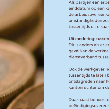
Als partijen een ar
einddatum op een kal
de arbeidsovereenko
omstandigheden zoal
tussentijds uit elkaa
Uitzondering: tusse
Dit is anders als er
geval kan de werkne
dienstverband tusse
Ook de werkgever he
tussentijds te laten 
ontslagreden naar h
kantonrechter om de
Daarnaast behoort e
beëindigingsovereen