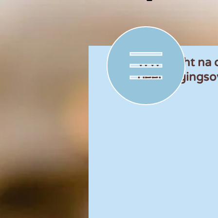
WW-recht na o
beëindigings