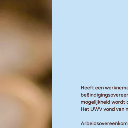
Heeft een werknemer 
beëindigingsovereen
mogelijkheid wordt 
Het UWV vond van ni
Arbeidsovereenkomst