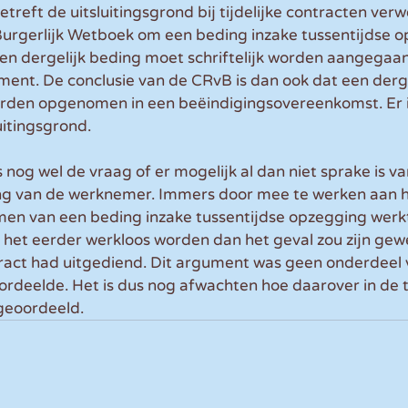
treft de uitsluitingsgrond bij tijdelijke contracten verw
 Burgerlijk Wetboek om een beding inzake tussentijdse 
n dergelijk beding moet schriftelijk worden aangegaan. 
ent. De conclusie van de CRvB is dan ook dat een derge
orden opgenomen in een beëindigingsovereenkomst. Er 
uitingsgrond.
s nog wel de vraag of er mogelijk al dan niet sprake is va
g van de werknemer. Immers door mee te werken aan he
n van een beding inzake tussentijdse opzegging werkt
et eerder werkloos worden dan het geval zou zijn gewe
act had uitgediend. Dit argument was geen onderdeel 
rdeelde. Het is dus nog afwachten hoe daarover in de 
geoordeeld.