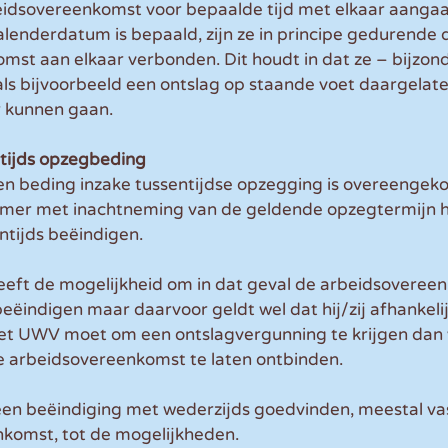
beidsovereenkomst voor bepaalde tijd met elkaar aangaa
enderdatum is bepaald, zijn ze in principe gedurende d
mst aan elkaar verbonden. Dit houdt in dat ze – bijzon
s bijvoorbeeld een ontslag op staande voet daargelaten
r kunnen gaan. 
ntijds opzegbeding
 een beding inzake tussentijdse opzegging is overeengeko
mer met inachtneming van de geldende opzegtermijn h
ntijds beëindigen.
eft de mogelijkheid om in dat geval de arbeidsoveree
beëindigen maar daarvoor geldt wel dat hij/zij afhankeli
et UWV moet om een ontslagvergunning te krijgen dan 
 arbeidsovereenkomst te laten ontbinden.
en beëindiging met wederzijds goedvinden, meestal vas
komst, tot de mogelijkheden. 