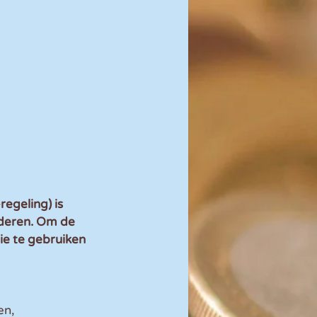
egeling) is 
rderen. Om de 
ie te gebruiken 
n, 