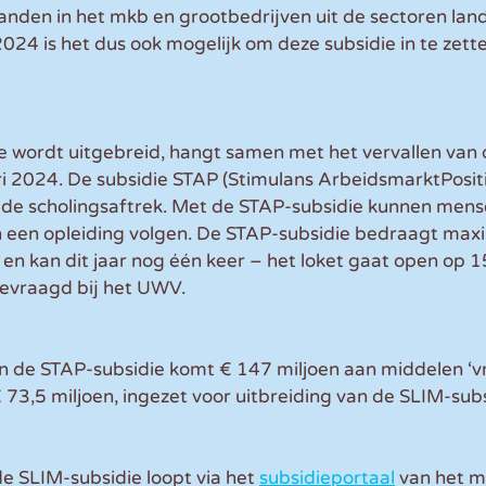
den in het mkb en grootbedrijven uit de sectoren lan
2024 is het dus ook mogelijk om deze subsidie in te zett
e wordt uitgebreid, hangt samen met het vervallen van
ri 2024. De subsidie STAP (Stimulans ArbeidsmarktPositi
de scholingsaftrek. Met de STAP-subsidie kunnen mens
an een opleiding volgen. De STAP-subsidie bedraagt max
 en kan dit jaar nog één keer – het loket gaat open op 
evraagd bij het UWV. 
n de STAP-subsidie komt € 147 miljoen aan middelen ‘vri
€ 73,5 miljoen, ingezet voor uitbreiding van de SLIM-subs
 SLIM-subsidie loopt via het 
subsidieportaal
 van het m