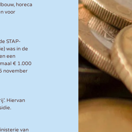
dbouw, horeca 
en voor 
 de STAP-
e) was in de 
en een 
imaal € 1.000 
15 november 
j’. Hiervan 
idie.
inisterie van 