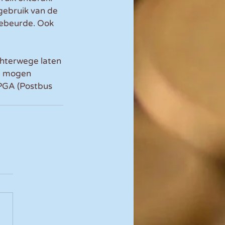
gebruik van de 
gebeurde. Ook 
hterwege laten 
vé mogen 
PGA (Postbus 