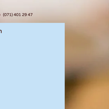
(071) 401 29 47
n