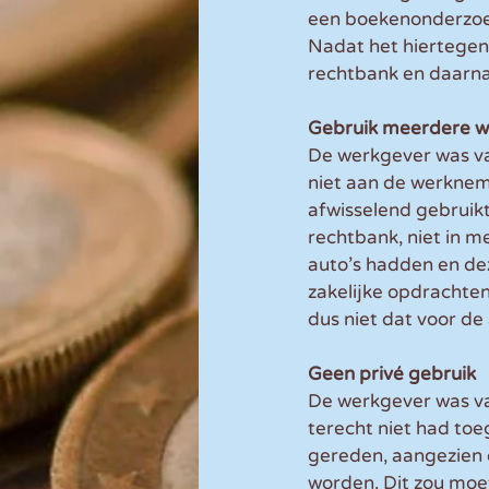
een boekenonderzoek 
Nadat het hiertegen
rechtbank en daarna
Gebruik meerdere 
De werkgever was van
niet aan de werknem
afwisselend gebruikt
rechtbank, niet in 
auto’s hadden en dez
zakelijke opdrachte
dus niet dat voor de 
Geen privé gebruik
De werkgever was va
terecht niet had toe
gereden, aangezien d
worden. Dit zou moet