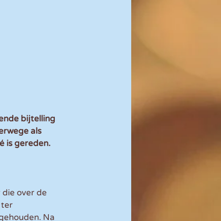
nde bijtelling 
terwege als 
 is gereden. 
die over de 
ter 
 gehouden. Na 