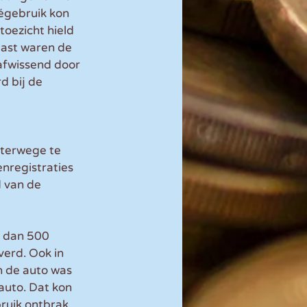
égebruik kon 
toezicht hield 
ast waren de 
afwissend door 
d bij de 
hterwege te 
enregistraties 
 van de 
r dan 500 
erd. Ook in 
n de auto was 
uto. Dat kon 
ruik ontbrak. 