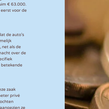
uim € 63.000. 
eerst voor de 
at de auto’s 
melijk 
net als de 
macht over de 
cifiek 
s betekende 
eze zaak 
eter privé 
mochten 
 aangezien ze 