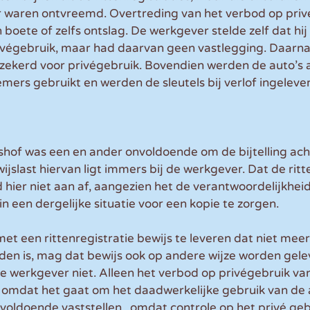
waren ontvreemd. Overtreding van het verbod op priv
 boete of zelfs ontslag. De werkgever stelde zelf dat hij 
ivégebruik, maar had daarvan geen vastlegging. Daarna
zekerd voor privégebruik. Bovendien werden de auto’s 
mers gebruikt en werden de sleutels bij verlof ingelever
shof was een en ander onvoldoende om de bijtelling ac
jslast hiervan ligt immers bij de werkgever. Dat de ritt
hier niet aan af, aangezien het de verantwoordelijkheid
 in een dergelijke situatie voor een kopie te zorgen.
 met een rittenregistratie bewijs te leveren dat niet mee
den is, mag dat bewijs ook op andere wijze worden gelev
e werkgever niet. Alleen het verbod op privégebruik va
 omdat het gaat om het daadwerkelijke gebruik van de a
voldoende vaststellen.  omdat controle op het privé geb