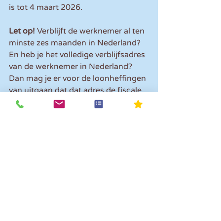
is tot 4 maart 2026.
Let op!
 Verblijft de werknemer al ten 
minste zes maanden in Nederland? 
En heb je het volledige verblijfsadres 
van de werknemer in Nederland? 
Dan mag je er voor de loonheffingen 
van uitgaan dat dat adres de fiscale 
woonplaats is en dat Nederland het 
fiscale woonland is. Je past de 
loonbelastingtabel toe voor een 
inwoner van Nederland. Voor de 
aangifte inkomstenbelasting van de 
Oekraïner kan dit mogelijk anders 
uitpakken, omdat de fiscale 
woonplaats vastgesteld moet 
worden en die kan afwijken van het 
verblijfsadres. 