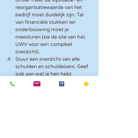
Onder meer de liquidatie- en 
reorganisatiewaarde van het 
bedrijf moet duidelijk zijn. Tal 
van financiële stukken ter 
onderbouwing moet je 
meesturen (zie de site van het 
UWV voor een compleet 
overzicht).
Stuur een overzicht van alle 
schulden en schuldeisers. Geef 
ook aan wat je hen hebt 
aangeboden, wie buiten dit 
aanbod blijft en waarom.
Er is geen sprake van fraude of 
misbruik.
Contact
Je kan het verzoek om 
kwijtschelding te sturen naar:
UWV - Uitkeren VFV administratie 