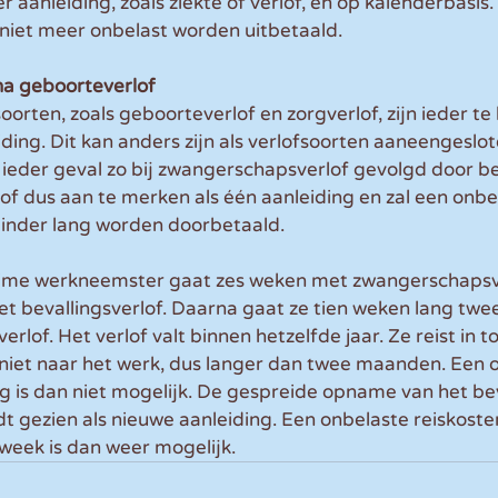
 aanleiding, zoals ziekte of verlof, en op kalenderbasis.
niet meer onbelast worden uitbetaald. 
na geboorteverlof
soorten, zoals geboorteverlof en zorgverlof, zijn ieder t
iding. Dit kan anders zijn als verlofsoorten aaneengeslo
 ieder geval zo bij zwangerschapsverlof gevolgd door bev
rlof dus aan te merken als één aanleiding en zal een onbe
nder lang worden doorbetaald. 
time werkneemster gaat zes weken met zwangerschapsve
t bevallingsverlof. Daarna gaat ze tien weken lang twe
rlof. Het verlof valt binnen hetzelfde jaar. Ze reist in to
niet naar het werk, dus langer dan twee maanden. Een 
 is dan niet mogelijk. De gespreide opname van het bev
t gezien als nieuwe aanleiding. Een onbelaste reiskost
week is dan weer mogelijk.