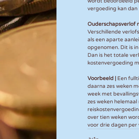
wordt beoordeeld per
vergoeding kan dan 
Ouderschapsverlof 
Verschillende verlof
als een aparte aanle
opgenomen. Dit is in
Dan is het totale ve
kostenvergoeding mi
Voorbeeld | 
Een full
daarna zes weken me
week met bevallingsve
zes weken helemaal 
reiskostenvergoeding
over tien weken word
voor drie dagen per 