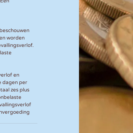
 Een 
e beschouwen 
ten worden 
allingsverlof. 
laste 
rlof en 
e dagen per 
taal zes plus 
onbelaste 
allingsverlof 
envergoeding 