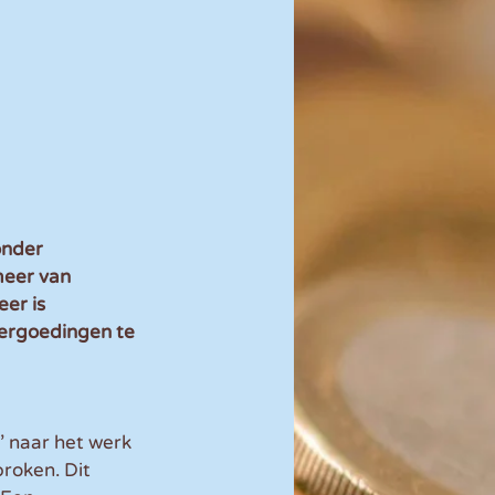
onder 
eer van 
er is 
ergoedingen te 
’ naar het werk 
roken. Dit 