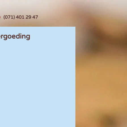
(071) 401 29 47
vergoeding