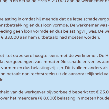
ting in en betaalde circa € 20.000 aan de werknemer do
belasting in omdat hij meende dat de letselschadevergo
enstbetrekking en dus loon vormde. De werknemer was 
eding geen loon vormde en dus belastingvrij was. De 
e € 33.000 aan hem uitbetaald had moeten worden.
t, tot op zekere hoogte, eens met de werknemer. De 
dat vergoedingen van immateriële schade en verlies aan
 vormen en dus belastingvrij zijn. Dit is alleen anders al
g betaalt dan rechtstreeks uit de aansprakelijkheid va
t.
kheid van de werkgever bijvoorbeeld beperkt tot € 25.
 over het meerdere (€ 8.000) belasting in moeten houde