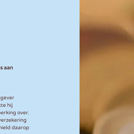
s aan 
kgever 
e hij 
erking over. 
verzekering 
hield daarop 