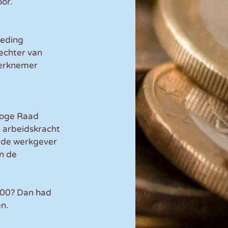
or.
eding 
echter van 
werknemer 
Hoge Raad 
 arbeidskracht 
s de werkgever 
n de 
000? Dan had 
n.