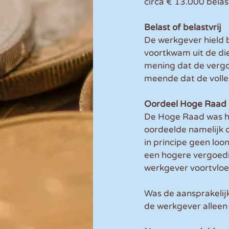
circa € 13.000 belas
Belast of belastvrij
De werkgever hield 
voortkwam uit de di
mening dat de vergo
meende dat de voll
Oordeel Hoge Raad
De Hoge Raad was he
oordeelde namelijk 
in principe geen loon
een hogere vergoedin
werkgever voortvloei
Was de aansprakelij
de werkgever alleen