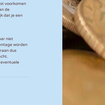
mst voorkomen 
an de 
k dat je een 
ar niet 
entage worden 
araan dus 
cht. 
 eventuele 