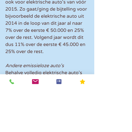
ook voor elektrische auto's van vóór 
2015. Zo gaat/ging de bijtelling voor 
bijvoorbeeld de elektrische auto uit 
2014 in de loop van dit jaar al naar 
7% over de eerste € 50.000 en 25% 
over de rest. Volgend jaar wordt dit 
dus 11% over de eerste € 45.000 en 
25% over de rest.
Andere emissieloze auto’s
Behalve volledig elektrische auto's 
rijdt op de Nederlandse wegen ook 
al een aantal auto's met 
waterstofmotor rond. Ook voor die 
auto's gaat het percentage omhoog 
van 4% naar 8% (voor nieuwe 
auto's). Voor waterstofauto's geldt 
de beperking van € 50.000 (2020: € 
45.000) echter niet, maar is het 